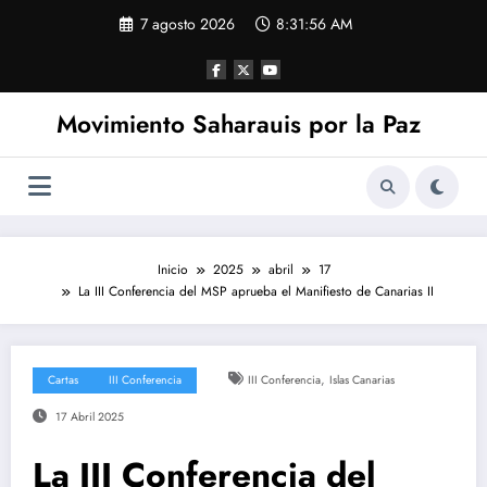
Saltar
7 agosto 2026
8:31:57 AM
al
contenido
Movimiento Saharauis por la Paz
Inicio
2025
abril
17
La III Conferencia del MSP aprueba el Manifiesto de Canarias II
,
Cartas
III Conferencia
III Conferencia
Islas Canarias
17 Abril 2025
La III Conferencia del