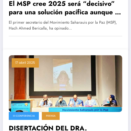
El MSP cree 2025 será “decisivo”
para una solución pacífica aunque el
Sáhara no sea una prioridad para
El primer secretario del Movimiento Saharauis por la Paz (MSP),
Trump
Hach Ahmed Bericalla, ha opinado…
17 abril 2025
III CONFERENCIA
PRENSA
DISERTACIÓN DEL DRA.