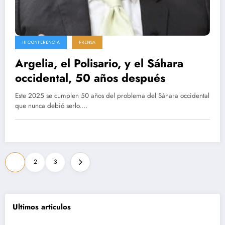
III CONFERENCIA
PRENSA
Argelia, el Polisario, y el Sáhara
occidental, 50 años después
Este 2025 se cumplen 50 años del problema del Sáhara occidental
que nunca debió serlo.…
Paginación
1
2
3
de
entradas
Ultimos articulos