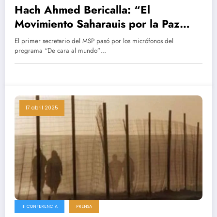
Hach Ahmed Bericalla: “El
Movimiento Saharauis por la Paz
busca ser el interlocutor de la paz
El primer secretario del MSP pasó por los micrófonos del
en el conflicto del Sáhara
programa “De cara al mundo”…
Occidental”
17 abril 2025
III CONFERENCIA
PRENSA