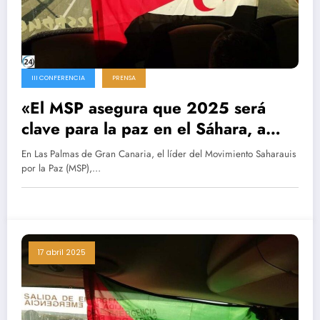
III CONFERENCIA
PRENSA
«El MSP asegura que 2025 será
clave para la paz en el Sáhara, a
pesar del desinterés de Trump.»
En Las Palmas de Gran Canaria, el líder del Movimiento Saharauis
por la Paz (MSP),…
17 abril 2025