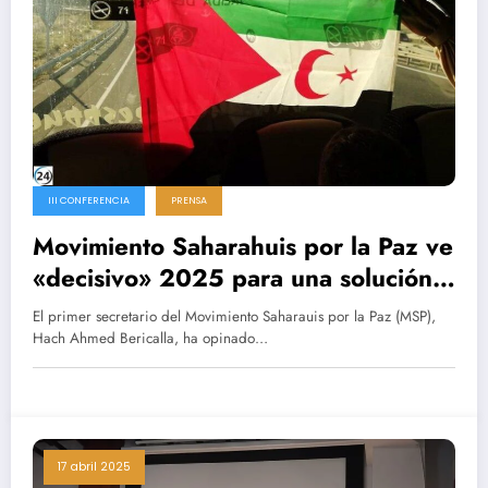
III CONFERENCIA
PRENSA
Movimiento Saharahuis por la Paz ve
«decisivo» 2025 para una solución
aunque el Sáhara no sea prioridad
El primer secretario del Movimiento Saharauis por la Paz (MSP),
para Trump
Hach Ahmed Bericalla, ha opinado…
17 abril 2025