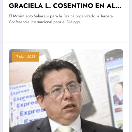
GRACIELA L. COSENTINO EN AL
TERCERA CONFERENCIA
El Movimiento Saharaui para la Paz ha organizado la Tercera
INTERNACIONAL POR EL
Conferencia Internacional para el Diálogo…
DIÁLOGO Y LA PAZ EN EL
SÁHARA OCCIDENTAL
17 abril 2025