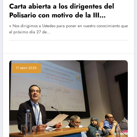
Carta abierta a los dirigentes del
Polisario con motivo de la III
Conferencia Internacional por el
« Nos dirigimos a Ustedes para poner en vuestro conocimiento que
Diálogo y la Paz en el Sáhara
el próximo día 27 de…
Occidental celebrada en Las Palmas
de G. Canaria el 27 de febrero de
2025.
17 abril 2025