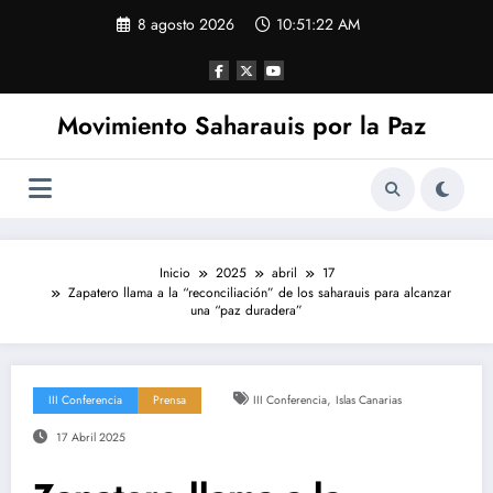
Saltar
8 agosto 2026
10:51:22 AM
al
contenido
Movimiento Saharauis por la Paz
Inicio
2025
abril
17
Zapatero llama a la “reconciliación” de los saharauis para alcanzar
una “paz duradera”
,
III Conferencia
Prensa
III Conferencia
Islas Canarias
17 Abril 2025