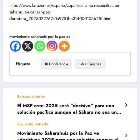
https://www.larazon.es/espana/zapatero-llama-reconciliacion-
saharauis-alcanzar-paz-
duradera_2025022767c0a9751ba314000105b25f.html
Movimiento saharauis por la paz es
Etiqueta
III Conferencia
Islas Canarias
Entrada anterior
El MSP cree 2025 será “decisivo” para una
solución pacífica aunque el Sáhara no sea una
prioridad para Trump
Siguiente entrada
Movimiento Saharahuis por la Paz ve
«decisivo» 2025 para una solución aunque el