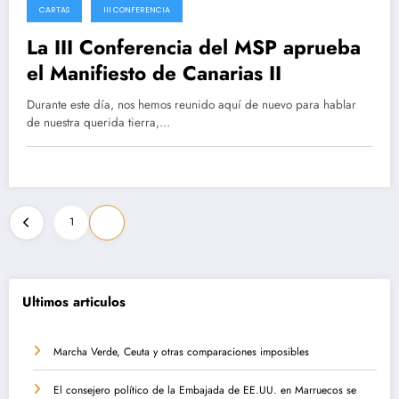
CARTAS
III CONFERENCIA
17 abril 2025
La III Conferencia del MSP aprueba
el Manifiesto de Canarias II
Durante este día, nos hemos reunido aquí de nuevo para hablar
de nuestra querida tierra,…
Paginación
1
2
de
entradas
Ultimos articulos
Marcha Verde, Ceuta y otras comparaciones imposibles
El consejero político de la Embajada de EE.UU. en Marruecos se