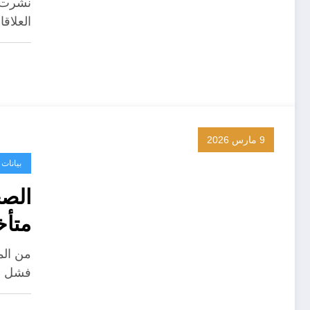
نشرت ص
العلاقا
9 مارس 2026
بيانات
الصح
متأخ
من الم
فشل س