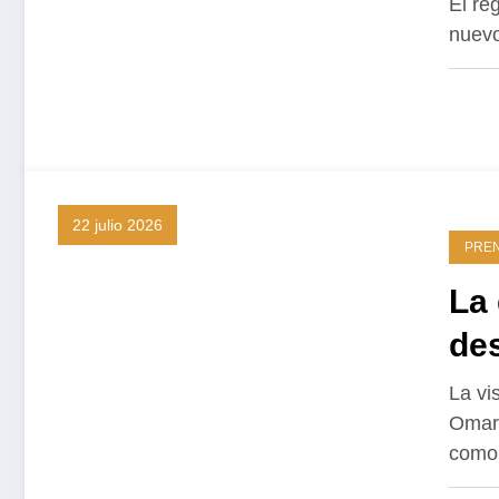
El re
nuevo
22 julio 2026
PRE
La 
de
La vi
Omar 
com