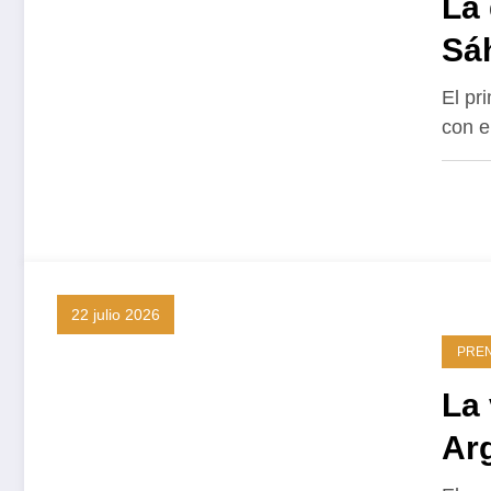
La 
Sá
El pr
con e
22 julio 2026
PRE
La 
Ar