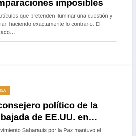
mparaciones imposibles
rtículos que pretenden iluminar una cuestión y
nan haciendo exactamente lo contrario. El
icado…
NSA
consejero político de la
bajada de EE.UU. en
rruecos se reúne con la
vimiento Saharauis por la Paz mantuvo el