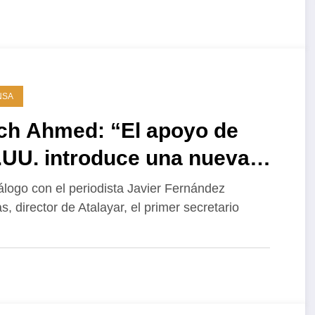
NSA
ch Ahmed: “El apoyo de
.UU. introduce una nueva
z para romper un
álogo con el periodista Javier Fernández
as, director de Atalayar, el primer secretario
tancamiento de medio siglo
el Sáhara”