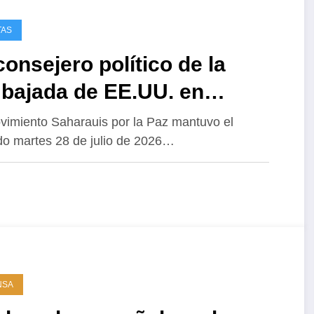
TAS
consejero político de la
bajada de EE.UU. en
rruecos se reúne con la
vimiento Saharauis por la Paz mantuvo el
o martes 28 de julio de 2026…
ección de Saharauis por la
 en El Aaiún
NSA