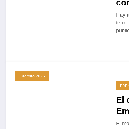
co
Hay a
termi
publ
1 agosto 2026
PRE
El 
Em
Ma
El mo