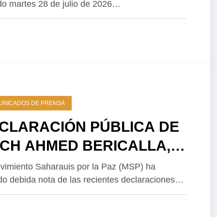
o martes 28 de julio de 2026…
ección de Saharauis por la
 en El Aaiún
UNICADOS DE PRENSA
CLARACIÓN PÚBLICA DE
CH AHMED BERICALLA,
IMER SECRETARIO DEL
vimiento Saharauis por la Paz (MSP) ha
o debida nota de las recientes declaraciones…
VIMIENTO SAHARAUIS
R LA PAZ (MSP).