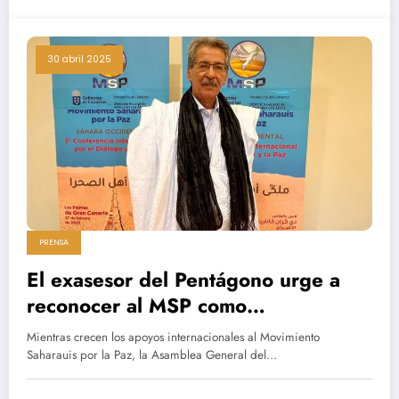
DERIVADO DE LA INTERVENCION
DE ESTADOS UNIDOS.
30 abril 2025
PRENSA
El exasesor del Pentágono urge a
reconocer al MSP como
representante legítimo del Sáhara
Mientras crecen los apoyos internacionales al Movimiento
Occidental
Saharauis por la Paz, la Asamblea General del…