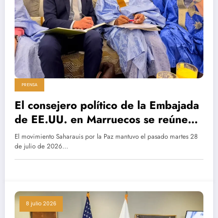
PRENSA
El consejero político de la Embajada
de EE.UU. en Marruecos se reúne
con la dirección de Saharauis por la
El movimiento Saharauis por la Paz mantuvo el pasado martes 28
Paz en El Aaiún
de julio de 2026…
8 julio 2026