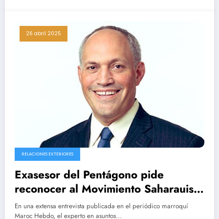
26 abril 2025
RELACIONES EXTERIORES
Exasesor del Pentágono pide
reconocer al Movimiento Saharauis
por la Paz en el conflicto del Sáhara
En una extensa entrevista publicada en el periódico marroquí
Occidental
Maroc Hebdo, el experto en asuntos…