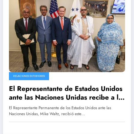
RELACIONES EXTERIORES
El Representante de Estados Unidos
ante las Naciones Unidas recibe a la
dirección política del Movimiento
El Representante Permanente de los Estados Unidos ante las
Saharauis por la Paz
Naciones Unidas, Mike Waltz, recibió este…