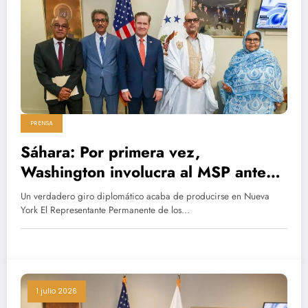
PRENSA
Sáhara: Por primera vez,
Washington involucra al MSP ante
las excentricidades del Polisario
Un verdadero giro diplomático acaba de producirse en Nueva
York El Representante Permanente de los…
1 julio 2026