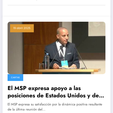
19 abril 2025
CARTAS
El MSP expresa apoyo a las
posiciones de Estados Unidos y de
España en favor de una solución
El MSP expresa su satisfacción por la dinámica positiva resultante
pacifica.
de la última reunión del…