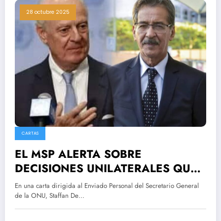
28 octubre 2025
CARTAS
EL MSP ALERTA SOBRE
DECISIONES UNILATERALES QUE
PUEDAN COLAPSAR EL PROCESO
En una carta dirigida al Enviado Personal del Secretario General
DE PAZ EN EL SAHARA
de la ONU, Staffan De…
OCCIDENTAL TRAS IMPULSO