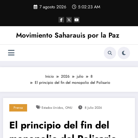
Saltar
7 agosto 2026
5:02:24 AM
al
contenido
Movimiento Saharauis por la Paz
Inicio
2026
julio
8
El principio del fin del monopolio del Polisario
,
Prensa
Estados Unidos
ONU
8 Julio 2026
El principio del fin del