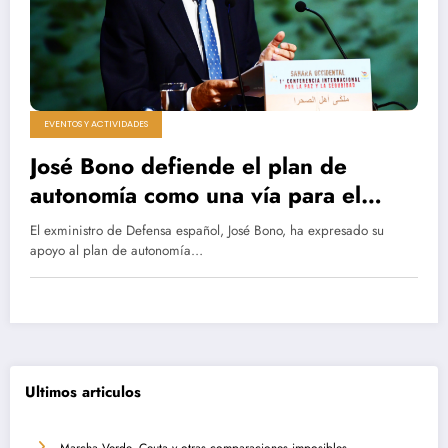
EVENTOS Y ACTIVIDADES
José Bono defiende el plan de
autonomía como una vía para el
Sáhara Occidental durante la «I
El exministro de Defensa español, José Bono, ha expresado su
Conferencia Internacional por la Paz
apoyo al plan de autonomía…
» celebrada en Las Palmas de Gran
Canaria
Ultimos articulos
Marcha Verde, Ceuta y otras comparaciones imposibles