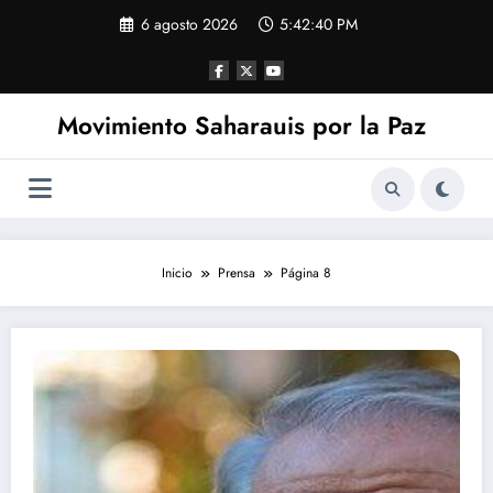
Saltar
6 agosto 2026
5:42:42 PM
al
contenido
Movimiento Saharauis por la Paz
Inicio
Prensa
Página 8