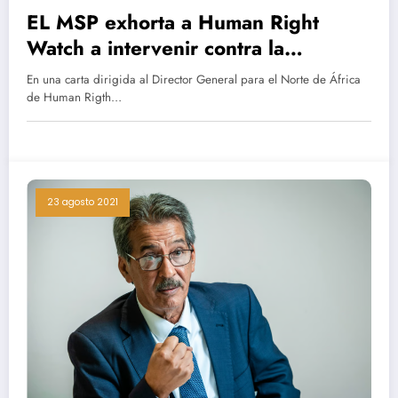
EL MSP exhorta a Human Right
Watch a intervenir contra la
represión del Polisario en Tinduf.
En una carta dirigida al Director General para el Norte de África
de Human Rigth…
23 agosto 2021