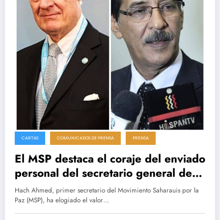
CARTAS
COMUNICADOS DE PRENSA
PRENSA
El MSP destaca el coraje del enviado
personal del secretario general de la
ONU para el Sáhara Occidental,
Hach Ahmed, primer secretario del Movimiento Saharauis por la
Staffan de Mistura
Paz (MSP), ha elogiado el valor…