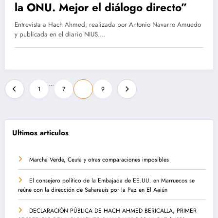
la ONU. Mejor el diálogo directo”
Entrevista a Hach Ahmed, realizada por Antonio Navarro Amuedo
y publicada en el diario NIUS.…
Paginación
…
1
7
8
9
de
entradas
Ultimos articulos
Marcha Verde, Ceuta y otras comparaciones imposibles
El consejero político de la Embajada de EE.UU. en Marruecos se
reúne con la dirección de Saharauis por la Paz en El Aaiún
DECLARACIÓN PÚBLICA DE HACH AHMED BERICALLA, PRIMER