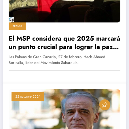
PRENSA
El MSP considera que 2025 marcará
un punto crucial para lograr la paz
en el Sáhara, a pesar de que Trump
Las Palmas de Gran Canaria, 27 de febrero. Hach Ahmed
no lo priorice.
Bericalla, líder del Movimiento Saharauis…
22 octubre 2024