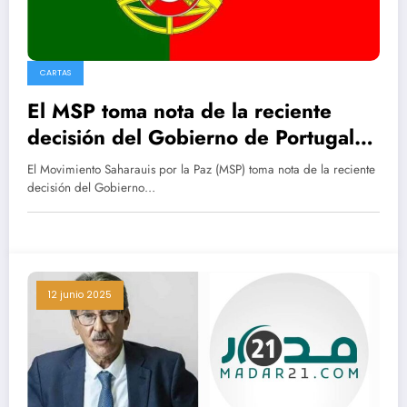
CARTAS
El MSP toma nota de la reciente
decisión del Gobierno de Portugal
de sumarse al respaldo internacional
El Movimiento Saharauis por la Paz (MSP) toma nota de la reciente
a una solución política del problema
decisión del Gobierno…
del Sáhara Occidental
12 junio 2025