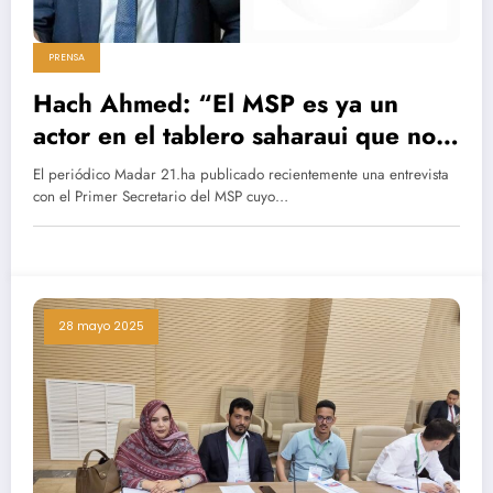
PRENSA
Hach Ahmed: “El MSP es ya un
actor en el tablero saharaui que no
debieran desdeñar la ONU ni
El periódico Madar 21.ha publicado recientemente una entrevista
Marruecos”.
con el Primer Secretario del MSP cuyo…
28 mayo 2025