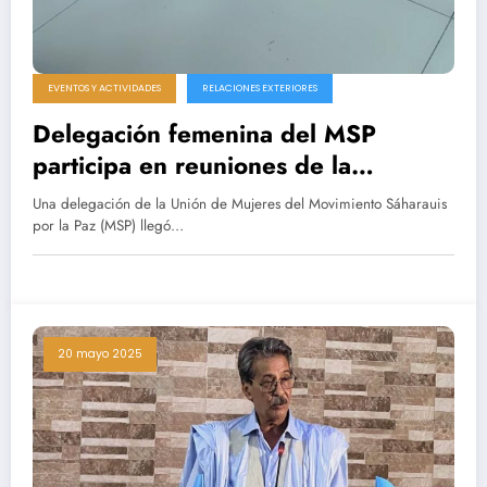
EVENTOS Y ACTIVIDADES
RELACIONES EXTERIORES
Delegación femenina del MSP
participa en reuniones de la
Internacional Socialista en Estambul.
Una delegación de la Unión de Mujeres del Movimiento Sáharauis
por la Paz (MSP) llegó…
20 mayo 2025