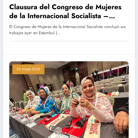
Clausura del Congreso de Mujeres
de la Internacional Socialista –
Participación activa del Movimiento
El Congreso de Mujeres de la Internacional Socialista concluyó sus
Saharaui por la Paz
trabajos ayer en Estambul (…
23 mayo 2025