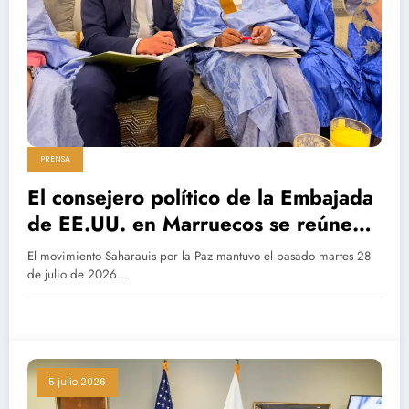
PRENSA
El consejero político de la Embajada
de EE.UU. en Marruecos se reúne
con la dirección de Saharauis por la
El movimiento Saharauis por la Paz mantuvo el pasado martes 28
Paz en El Aaiún
de julio de 2026…
5 julio 2026