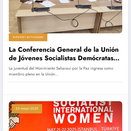
EVENTOS Y ACTIVIDADES
La Conferencia General de la Unión
de Jóvenes Socialistas Demócratas
Árabes otorga la membresía de
La juventud del Movimiento Saharaui por la Paz ingresa como
pleno derecho a la Juventud
miembro pleno en la Unión…
Saharaui por Paz.
23 mayo 2025