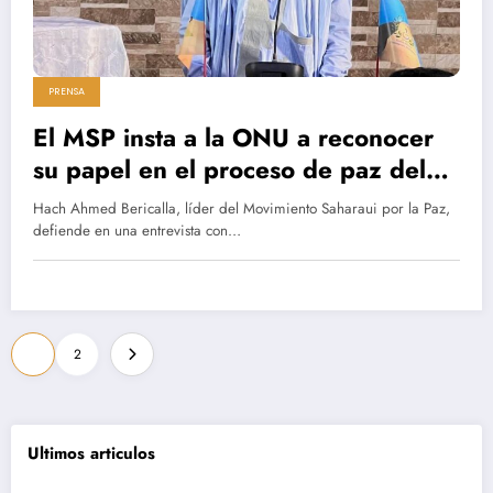
PRENSA
El MSP insta a la ONU a reconocer
su papel en el proceso de paz del
Sáhara Occidental
Hach Ahmed Bericalla, líder del Movimiento Saharaui por la Paz,
defiende en una entrevista con…
Paginación
1
2
de
entradas
Ultimos articulos