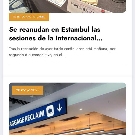
EVENTOS Y ACTIVIDADES
Se reanudan en Estambul las
sesiones de la Internacional
Socialista de Mujeres con la
Tras la recepción de ayer tarde continuaron está mañana, por
participación de una delegación del
segundo día consecutivo, en el…
MSP.
20 mayo 2025