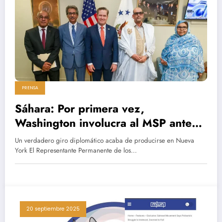
PRENSA
Sáhara: Por primera vez,
Washington involucra al MSP ante
las excentricidades del Polisario
Un verdadero giro diplomático acaba de producirse en Nueva
York El Representante Permanente de los…
20 septiembre 2025