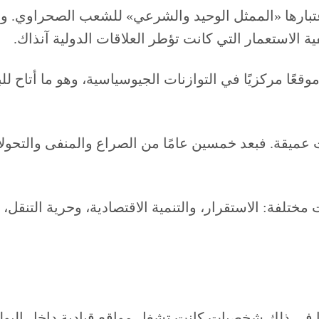
تبارها «الممثل الوحيد والشرعي» للشعب الصحراوي. و
ة الاستعمار التي كانت تؤطر العلاقات الدولية آنذاك.
وقعًا مركزيًا في التوازنات الجيوسياسية، وهو ما أتا
ت عميقة. فبعد خمسين عامًا من الصراع والمنفى والتحو
ختلفة: الاستقرار، والتنمية الاقتصادية، وحرية التنقل، 
في ذلك شخصيات كانت تشغل مواقع قيادية داخل البولي