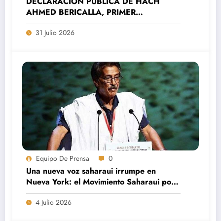
DECLARACIÓN PÚBLICA DE HACH
AHMED BERICALLA, PRIMER
SECRETARIO DEL MOVIMIENTO
31 Julio 2026
SAHARAUIS POR LA PAZ (MSP).
Equipo De Prensa
0
Una nueva voz saharaui irrumpe en
Nueva York: el Movimiento Saharaui por
la Paz afianza su ascenso diplomático
4 Julio 2026
ante la ONU