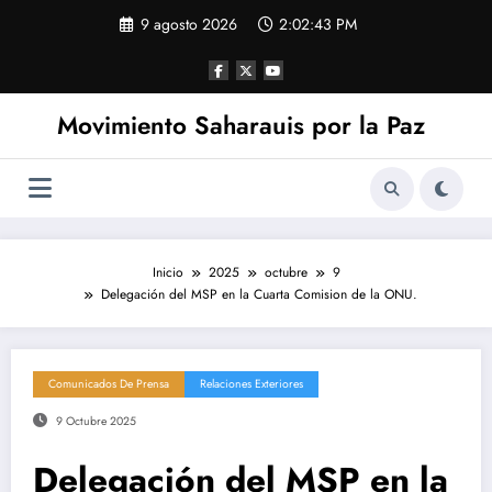
Saltar
9 agosto 2026
2:02:43 PM
al
contenido
Movimiento Saharauis por la Paz
Inicio
2025
octubre
9
Delegación del MSP en la Cuarta Comision de la ONU.
Comunicados De Prensa
Relaciones Exteriores
9 Octubre 2025
Delegación del MSP en la