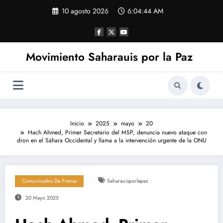
Saltar
10 agosto 2026
6:04:44 AM
al
contenido
Movimiento Saharauis por la Paz
Inicio
2025
mayo
20
Hach Ahmed, Primer Secretario del MSP, denuncia nuevo ataque con
dron en el Sáhara Occidental y llama a la intervención urgente de la ONU
Comunicados De Prensa
Saharauisporlapaz
20 Mayo 2025