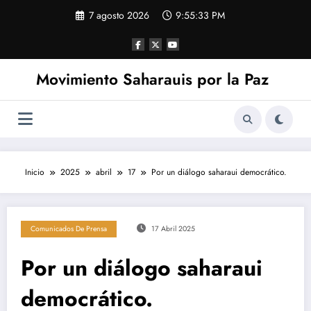
Saltar
7 agosto 2026
9:55:33 PM
al
contenido
Movimiento Saharauis por la Paz
Inicio
2025
abril
17
Por un diálogo saharaui democrático.
Comunicados De Prensa
17 Abril 2025
Por un diálogo saharaui
democrático.