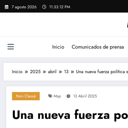
Saltar
7 agosto 2026
11:33:13 PM
al
contenido
Inicio
Comunicados de prensa
Inicio
2025
abril
13
Una nueva fuerza política 
Non Classé
Msp
13 Abril 2025
Una nueva fuerza pol