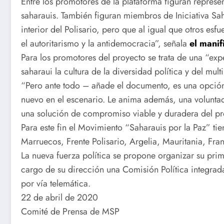
Entre los promotores de la plataforma figuran represe
saharauis. También figuran miembros de Iniciativa Sah
interior del Polisario, pero que al igual que otros e
el autoritarismo y la antidemocracia”, señala
el manif
Para los promotores del proyecto se trata de una “expe
saharaui la cultura de la diversidad política y del mult
“Pero ante todo – añade el documento, es una opción p
nuevo en el escenario. Le anima además, una voluntad f
una solución de compromiso viable y duradera del pr
Para este fin el Movimiento “Saharauis por la Paz” t
Marruecos, Frente Polisario, Argelia, Mauritania, Fra
La nueva fuerza política se propone organizar su pr
cargo de su dirección una Comisión Política integrada
por vía telemática.
22 de abril de 2020
Comité de Prensa de MSP