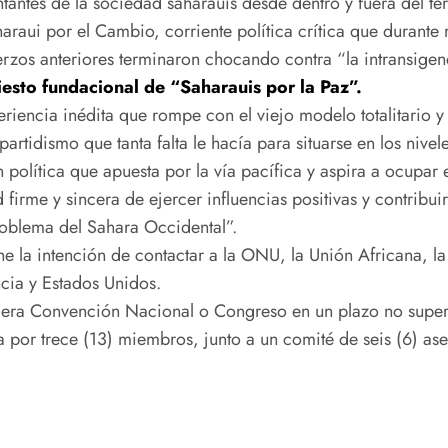
ntantes de la sociedad saharauis desde dentro y fuera del t
araui por el Cambio, corriente política crítica que durante
sfuerzos anteriores terminaron chocando contra “la intransi
iesto fundacional de “Saharauis por la Paz”.
riencia inédita que rompe con el viejo modelo totalitario y 
ipartidismo que tanta falta le hacía para situarse en los nive
olítica que apuesta por la vía pacífica y aspira a ocupar 
irme y sincera de ejercer influencias positivas y contribuir
oblema del Sahara Occidental”.
iene la intención de contactar a la ONU, la Unión Africana
ncia y Estados Unidos.
imera Convención Nacional o Congreso en un plazo no superi
 por trece (13) miembros, junto a un comité de seis (6) ase