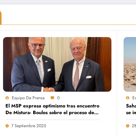
Equipo De Prensa
0
E
El MSP expresa optimismo tras encuentro
Saha
De Mistura- Boulos sobre el proceso de
se i
paz en el Sáhara Occidental.
zon
7 Septiembre 2025
28