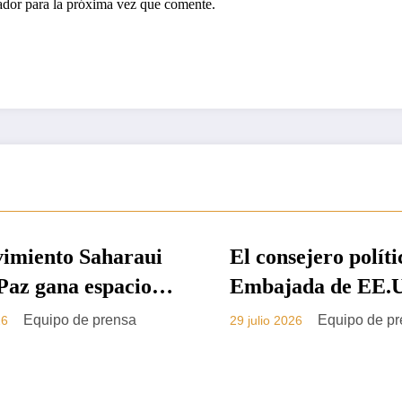
ador para la próxima vez que comente.
sejero político de la
La derecha españo
PRENSA
ada de EE.UU. en
Sáhara
ecos se reúne con
Equipo de prensa
Equipo de p
026
25 julio 2026
ección de Saharauis
 Paz en El Aaiún