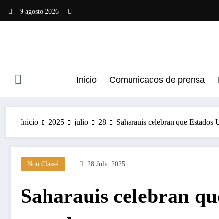
Saltar
9 agosto 2026
al
contenido
Inicio
Comunicados de prensa
Inicio
2025
julio
28
Saharauis celebran que Estados U
Non Classé
28 Julio 2025
Saharauis celebran qu