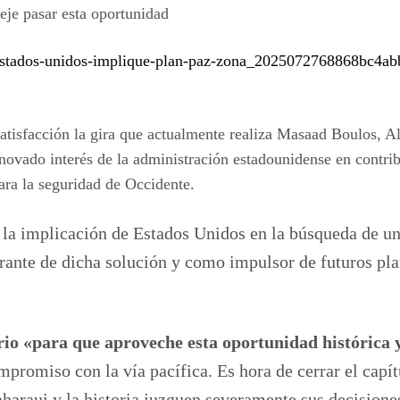
eje pasar esta oportunidad
e-estados-unidos-implique-plan-paz-zona_2025072768868bc4a
tisfacción la gira que actualmente realiza Masaad Boulos, A
ovado interés de la administración estadounidense en contribu
 para la seguridad de Occidente.
 implicación de Estados Unidos en la búsqueda de una s
nte de dicha solución y como impulsor de futuros plan
rio «para que aproveche esta oportunidad histórica 
mpromiso con la vía pacífica. Es hora de cerrar el capítu
aharaui y la historia juzguen severamente sus decisione