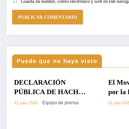
Guarda mi nombre, correo electrónico y web en este naveg
Puede que no haya visto
El Movimiento Saharaui
PRENSA
El con
CARTAS
por la Paz gana espacio
Embaj
en la diplomacia
Marru
Equipo de prensa
31 julio 2026
29 julio 2
internacional.
la dir
por la