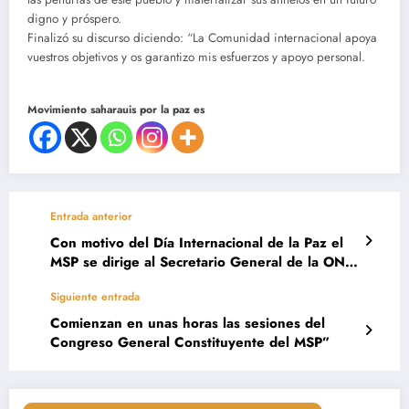
digno y próspero.
Finalizó su discurso diciendo: “La Comunidad internacional apoya
vuestros objetivos y os garantizo mis esfuerzos y apoyo personal.
Movimiento saharauis por la paz es
Entrada anterior
Con motivo del Día Internacional de la Paz el
MSP se dirige al Secretario General de la ONU
y reitera su compromiso de trabajar por la paz
Siguiente entrada
en el Sáhara Occidental
Comienzan en unas horas las sesiones del
Congreso General Constituyente del MSP”