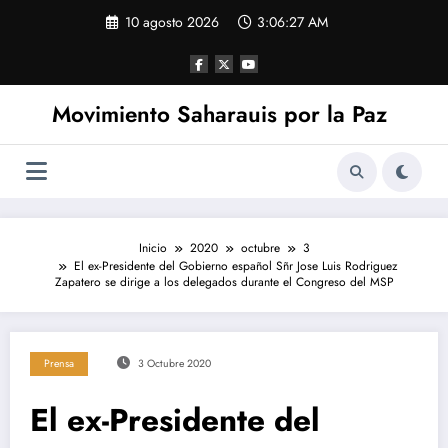
Saltar
10 agosto 2026
3:06:27 AM
al
contenido
Movimiento Saharauis por la Paz
Inicio
2020
octubre
3
El ex-Presidente del Gobierno español Sñr Jose Luis Rodriguez
Zapatero se dirige a los delegados durante el Congreso del MSP
Prensa
3 Octubre 2020
El ex-Presidente del