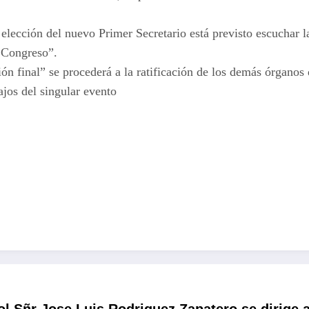
 elección del nuevo Primer Secretario está previsto escuchar l
l Congreso”.
ión final” se procederá a la ratificación de los demás órganos 
ajos del singular evento
ol Sñr Jose Luis Rodriguez Zapatero se dirige 