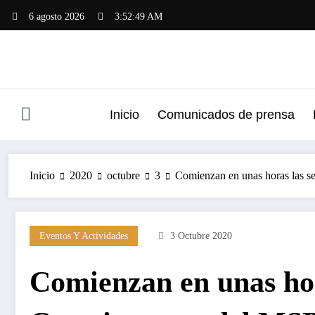
Saltar
6 agosto 2026
3:52:50 AM
al
contenido
Inicio
Comunicados de prensa
Inicio
2020
octubre
3
Comienzan en unas horas las s
Eventos Y Actividades
3 Octubre 2020
Comienzan en unas hor