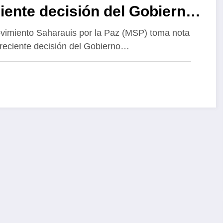
iente decisión del Gobierno
Portugal de sumarse al
vimiento Saharauis por la Paz (MSP) toma nota
 reciente decisión del Gobierno…
paldo internacional a una
ución política del problema
 Sáhara Occidental