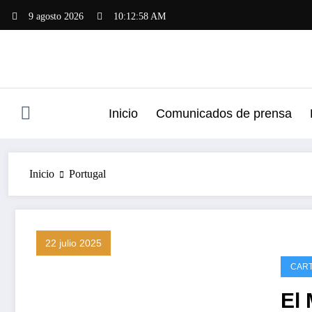
Saltar
9 agosto 2026
10:12:59 AM
al
contenido
Inicio
Comunicados de prensa
Inicio
Portugal
22 julio 2025
CAR
El 