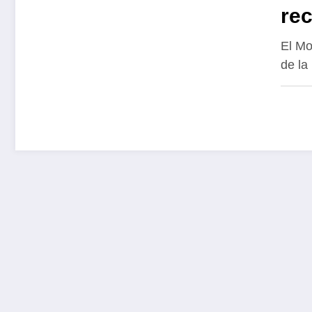
rec
de 
El Mo
de la
res
sol
del