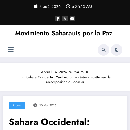
Aller
8 août 2026
6:36:14 AM
au
contenu
Movimiento Saharauis por la Paz
Accueil
2026
mai
10
Sahara Occidental: Washington accélère discrètement la
recomposition du dossier
Presse
10 Mai 2026
Sahara Occidental: