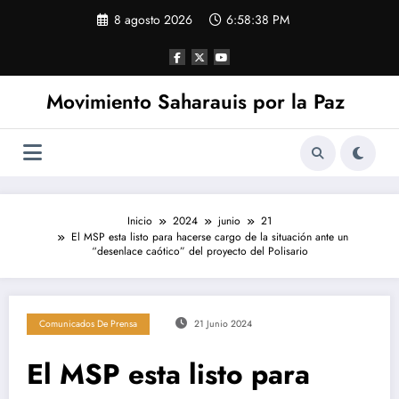
Saltar
8 agosto 2026
6:58:39 PM
al
contenido
Movimiento Saharauis por la Paz
Inicio
2024
junio
21
El MSP esta listo para hacerse cargo de la situación ante un
“desenlace caótico” del proyecto del Polisario
Comunicados De Prensa
21 Junio 2024
El MSP esta listo para