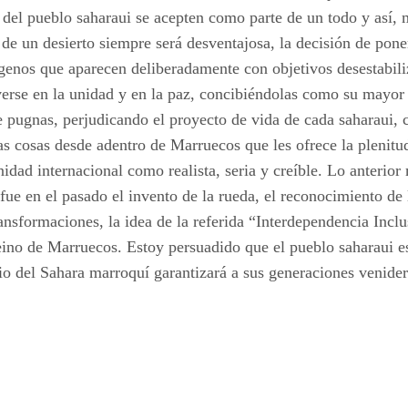
 del pueblo saharaui se acepten como parte de un todo y así, m
o de un desierto siempre será desventajosa, la decisión de po
ógenos que aparecen deliberadamente con objetivos desestabili
olverse en la unidad y en la paz, concibiéndolas como su mayor
e pugnas, perjudicando el proyecto de vida de cada saharaui, 
 las cosas desde adentro de Marruecos que les ofrece la plenit
dad internacional como realista, seria y creíble. Lo anterior
ue en el pasado el invento de la rueda, el reconocimiento de l
sformaciones, la idea de la referida “Interdependencia Inclus
el reino de Marruecos. Estoy persuadido que el pueblo saharaui
cio del Sahara marroquí garantizará a sus generaciones venide