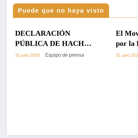
Puede que no haya visto
El Movimiento Saharaui
PRENSA
El co
CARTA
por la Paz gana espacio
Emba
en la diplomacia
Marr
Equipo de prensa
31 julio 2026
29 julio
internacional.
la di
por l