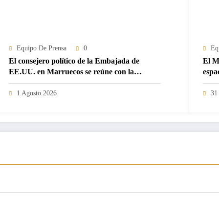
Equipo De Prensa
0
Eq
El consejero político de la Embajada de
El M
EE.UU. en Marruecos se reúne con la
espa
dirección de Saharauis por la Paz en El
Aaiún
1 Agosto 2026
31