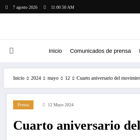
Saltar
7 agosto 2026
11:00:51 AM
al
contenido
Inicio
Comunicados de prensa
Inicio
2024
mayo
12
Cuarto aniversario del movimien
Prensa
12 Mayo 2024
Cuarto aniversario de